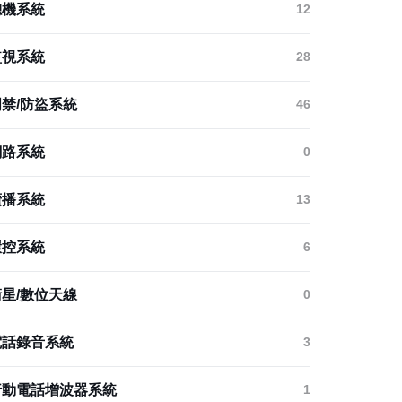
總機系統
12
監視系統
28
門禁/防盜系統
46
網路系統
0
廣播系統
13
環控系統
6
衛星/數位天線
0
電話錄音系統
3
行動電話增波器系統
1